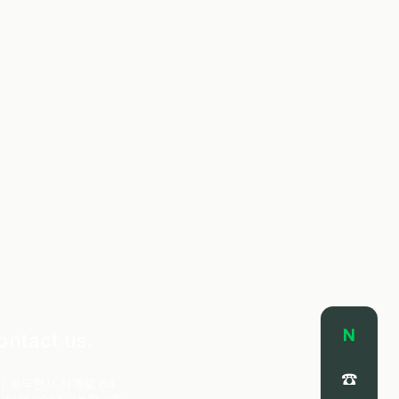
N
ontact us.
☎
기 동두천시 지행로 64