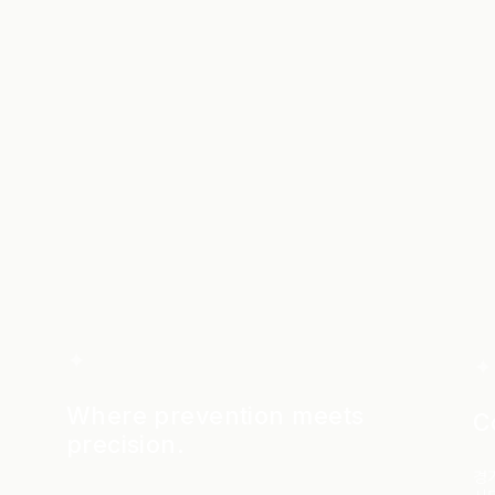
✦
✦
Where prevention meets
C
precision.
경